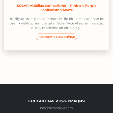
SOLAR A1.6Silas Canibalismo – Pink on Purple
Canibalismo Matte
Brezilyalı sanatçı Silas Fernandes ile birlikte tasarlanan bu
özellik yüklü premium gitar, Solar Type A1 serisinin en üst
düzey modeline ait olup olağ...
ПОЗВОНИТЕ НАМ СЕЙЧАС
КОНТАКТНАЯ ИНФОРМАЦИЯ
info@herantalya.com