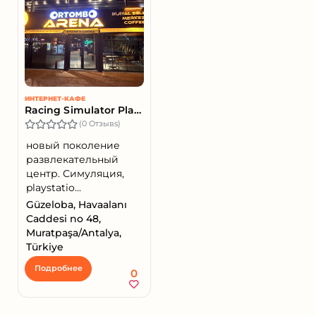
ИНТЕРНЕТ-КАФЕ
Racing Simulator Playstation Vr
(0 Отзывs)
новый поколение
развлекательный
центр. Симуляция,
playstatio...
Güzeloba, Havaalanı
Caddesi no 48,
Muratpaşa/Antalya,
Türkiye
Подробнее
0