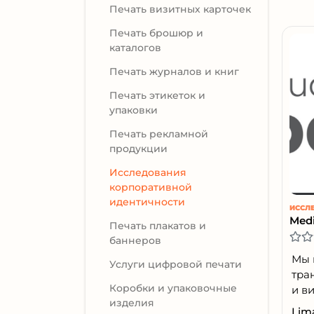
Печать визитных карточек
Печать брошюр и
каталогов
Печать журналов и книг
Печать этикеток и
упаковки
Печать рекламной
продукции
Исследования
корпоративной
идентичности
Medi
Печать плакатов и
баннеров
Мы 
Услуги цифровой печати
тра
Коробки и упаковочные
и ви
изделия
Lima