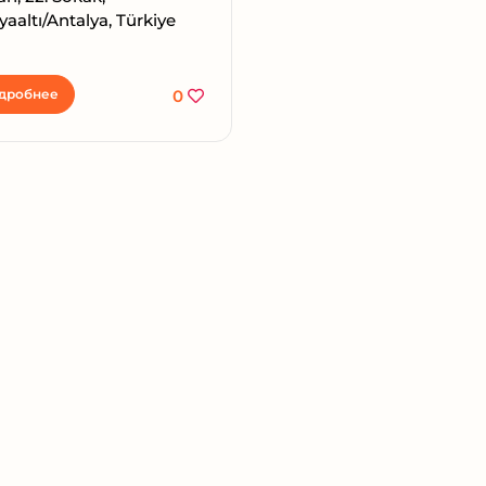
aaltı/Antalya, Türkiye
дробнее
0