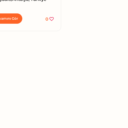
vamını Gör
0