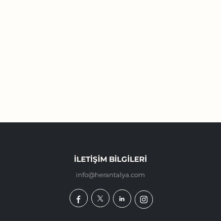
İLETIŞIM BILGILERI
info@herantalya.com