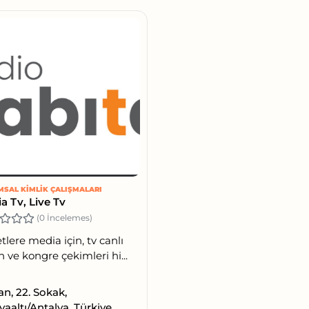
SAL KIMLIK ÇALIŞMALARI
a Tv, Live Tv
(0 İncelemes)
etlere media için, tv canlı
n ve kongre çekimleri hi...
n, 22. Sokak,
aaltı/Antalya, Türkiye