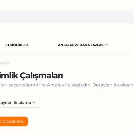
ETKINLIKLER
ANTALYA VE DAHA FAZLASI
MALARI
mlik Çalışmaları
rı seçeneklerini HerAntalya ile keşfedin. Detayları inceleyin,
 Özellikler