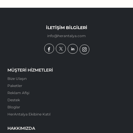
İLETIŞIM BILGILERI
info@herantalya.com
MÜŞTERI HIZMETLERI
Bize Ulaşın
Paketler
Reklam Afişi
Destek
Bloglar
HerAntalya Ekibine Katıl
HAKKIMIZDA