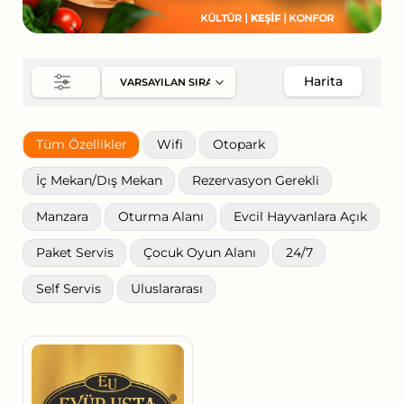
Harita
Tüm Özellikler
Wifi
Otopark
İç Mekan/Dış Mekan
Rezervasyon Gerekli
Manzara
Oturma Alanı
Evcil Hayvanlara Açık
Paket Servis
Çocuk Oyun Alanı
24/7
Self Servis
Uluslararası