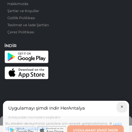
Hakkımızda
Şartlar ve Koşullar
Gizlilik Politikası
Teslimat ve İade Şartları
Çerez Politikası
İNDIR
×
Uygulamayı şimdi indir HerAntalya
© HerAntalya. 2026. Tüm Hakları Saklıdır
Antalya’daki hizmetleri keşfedin!
Bu sitedeki deneyiminizi çerezlere izin vererek geliştirebilirsiniz. 🍪
Learn
More About Cookie Policy
UYGULAMAYI ŞIMDI INDIR