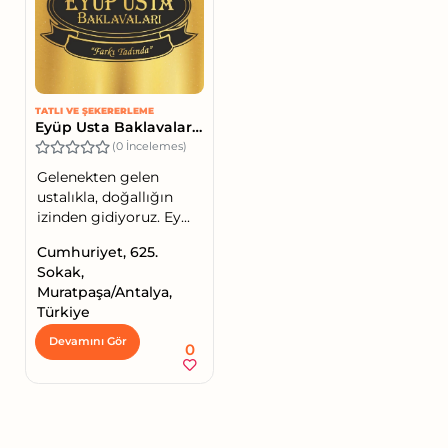
TATLI VE ŞEKERERLEME
Eyüp Usta Baklavaları Cumhuriyet Şubesi
(0 İncelemes)
Gelenekten gelen
ustalıkla, doğallığın
izinden gidiyoruz. Ey...
Cumhuriyet, 625.
Sokak,
Muratpaşa/Antalya,
Türkiye
Devamını Gör
0