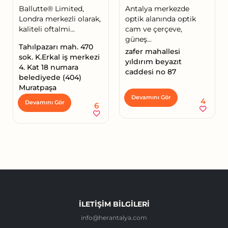
Ballutte®️ Limited,
Antalya merkezde
Londra merkezli olarak,
optik alanında optik
kaliteli oftalmi...
cam ve çerçeve,
güneş...
Tahılpazarı mah. 470
zafer mahallesi
sok. K.Erkal iş merkezi
yıldırım beyazıt
4. Kat 18 numara
caddesi no 87
belediyede (404)
Muratpaşa
Devamını Gör
4
Devamını Gör
6
İLETIŞIM BILGILERI
info@herantalya.com