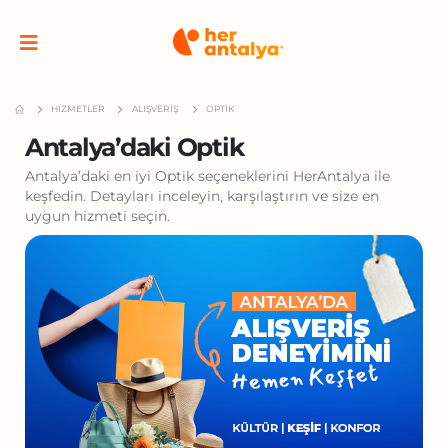
HIZMETLER
ALIŞVERIŞ
OPTIK
Antalya’daki Optik
Antalya’daki en iyi Optik seçeneklerini HerAntalya ile
keşfedin. Detayları inceleyin, karşılaştırın ve size en
uygun hizmeti seçin.