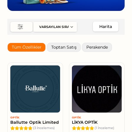
Harita
Tüm Özellikler
Toptan Satış
Perakende
OPTIK
OPTIK
Ballutte Optik Limited
LİKYA OPTİK
(3 İncelemes)
(1 İnceleme)