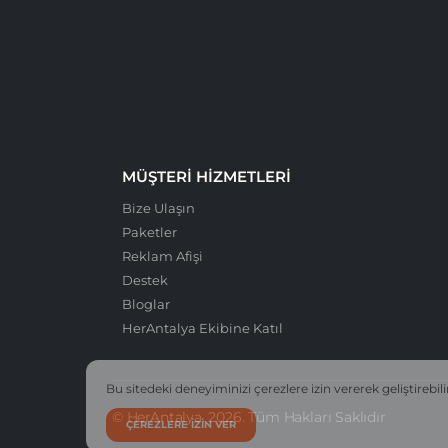
MÜŞTERI HIZMETLERI
Bize Ulaşın
Paketler
Reklam Afişi
Destek
Bloglar
HerAntalya Ekibine Katıl
Bu sitedeki deneyiminizi çerezlere izin vererek geliştirebili
© HerAntalya. 2026. Tüm Hakları Saklıdır
ÇEREZLERE IZIN VER