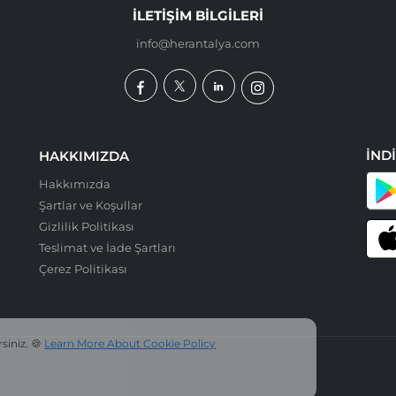
İLETIŞIM BILGILERI
info@herantalya.com
İND
HAKKIMIZDA
Hakkımızda
Şartlar ve Koşullar
Gizlilik Politikası
Teslimat ve İade Şartları
Çerez Politikası
rsiniz. 🍪
Learn More About Cookie Policy