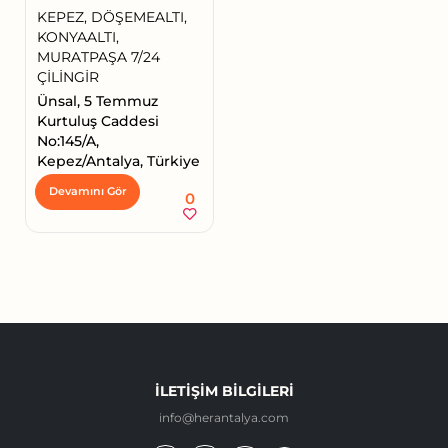
KEPEZ, DÖŞEMEALTI,
KONYAALTI,
MURATPAŞA 7/24
ÇİLİNGİR
Ünsal, 5 Temmuz
Kurtuluş Caddesi
No:145/A,
Kepez/Antalya, Türkiye
Devamını Gör
0
İLETIŞIM BILGILERI
info@herantalya.com