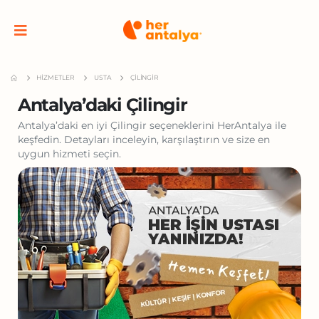
HIZMETLER
USTA
ÇILINGIR
Antalya’daki Çilingir
Antalya’daki en iyi Çilingir seçeneklerini HerAntalya ile
keşfedin. Detayları inceleyin, karşılaştırın ve size en
uygun hizmeti seçin.