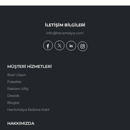
İLETIŞIM BILGILERI
info@herantalya.com
MÜŞTERI HIZMETLERI
Bize Ulaşın
Paketler
Reklam Afişi
Destek
Bloglar
HerAntalya Ekibine Katıl
HAKKIMIZDA