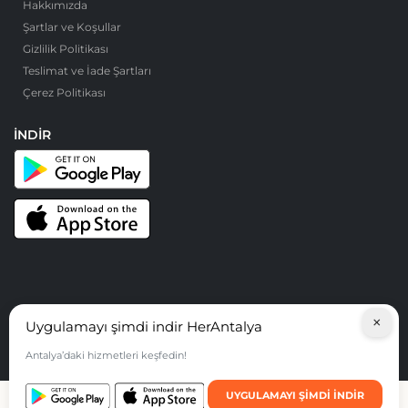
Hakkımızda
Şartlar ve Koşullar
Gizlilik Politikası
Teslimat ve İade Şartları
Çerez Politikası
İNDIR
×
Uygulamayı şimdi indir HerAntalya
© HerAntalya. 2026. Tüm Hakları Saklıdır
Antalya’daki hizmetleri keşfedin!
Bu sitedeki deneyiminizi çerezlere izin vererek geliştirebilirsiniz. 🍪
Learn
More About Cookie Policy
UYGULAMAYI ŞIMDI INDIR