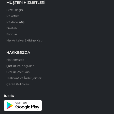
MÜŞTERI HIZMETLERI
Bize Ulaşın
Paketler
Reklam Afişi
Destek
Bloglar
HerAntalya Ekibine Katıl
HAKKIMIZDA
Hakkımızda
Şartlar ve Koşullar
Gizlilik Politikası
Teslimat ve İade Şartları
Çerez Politikası
İNDIR