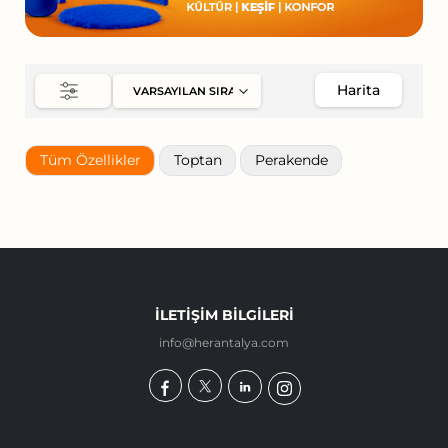
Harita
Tüm Özellikler
Toptan
Perakende
İLETIŞIM BILGILERI
info@herantalya.com