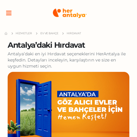
HIZMETLER
EV VE BAHÇE
HIRDAVAT
Antalya’daki Hırdavat
Antalya’daki en iyi Hırdavat seçeneklerini HerAntalya ile
keşfedin. Detayları inceleyin, karşılaştırın ve size en
uygun hizmeti seçin.