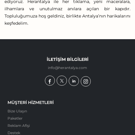
ediyoruz. Herantalya ile her tıklama, yeni maceralara,
ilhamlara ve unutulmaz anılara açılan bir kapıdır.
Topluluğumuza hoş geldiniz, birlikte Antalya’nın harikalarını
keşfedelim.
İLETIŞIM BILGILERI
info@herantalya.com
MÜŞTERI HIZMETLERI
Bize Ulaşın
Paketler
Reklam Afişi
Destek