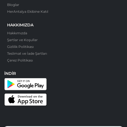
Bloglar
HerAntalya Ekibine Katıl
HAKKIMIZDA
Hakkımızda
Şartlar ve Koşullar
Gizlilik Politikası
Teslimat ve İade Şartları
Çerez Politikası
İNDIR