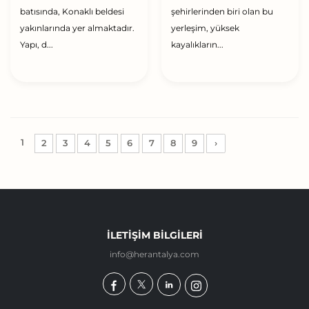
batısında, Konaklı beldesi
şehirlerinden biri olan bu
yakınlarında yer almaktadır.
yerleşim, yüksek
Yapı, d...
kayalıkların...
1
2
3
4
5
6
7
8
9
›
İLETIŞIM BILGILERI
info@herantalya.com