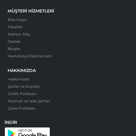
MÜŞTERI HIZMETLERI
Bize Ulaşın
Paketler
Reklam Afişi
Destek
Bloglar
HerAntalya Ekibine Katıl
HAKKIMIZDA
Hakkımızda
Şartlar ve Koşullar
Gizlilik Politikası
Teslimat ve İade Şartları
Çerez Politikası
İNDIR