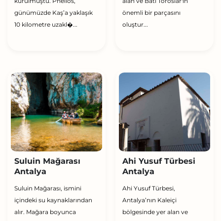
kurulmuştu. Phellos,
alan ve Batı Toroslar'ın
günümüzde Kaş’a yaklaşık
önemli bir parçasını
10 kilometre uzakl�...
oluştur...
Suluin Mağarası
Ahi Yusuf Türbesi
Antalya
Antalya
Suluin Mağarası, ismini
Ahi Yusuf Türbesi,
içindeki su kaynaklarından
Antalya’nın Kaleiçi
alır. Mağara boyunca
bölgesinde yer alan ve