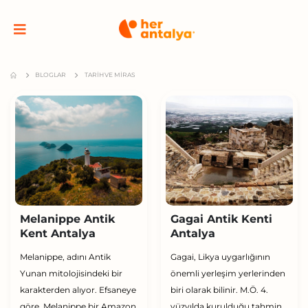
BLOGLAR
TARIH VE MIRAS
Melanippe Antik
Gagai Antik Kenti
Kent Antalya
Antalya
Melanippe, adını Antik
Gagai, Likya uygarlığının
Yunan mitolojisindeki bir
önemli yerleşim yerlerinden
karakterden alıyor. Efsaneye
biri olarak bilinir. M.Ö. 4.
göre, Melanippe bir Amazon
yüzyılda kurulduğu tahmin