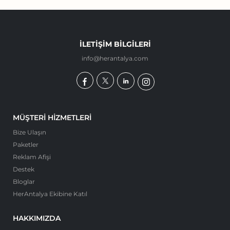
İLETIŞIM BILGILERI
info@herantalya.com
MÜŞTERI HIZMETLERI
Bize Ulaşın
Paketler
Reklam Afişi
Destek
Bloglar
HerAntalya Ekibine Katıl
HAKKIMIZDA