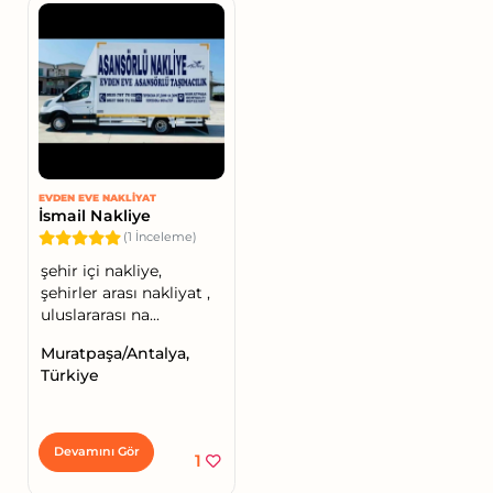
EVDEN EVE NAKLIYAT
İsmail Nakliye
(1 İnceleme)
şehir içi nakliye,
şehirler arası nakliyat ,
uluslararası na...
Muratpaşa/Antalya,
Türkiye
Devamını Gör
1