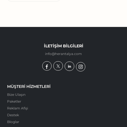
İLETIŞIM BILGILERI
info@herantalya.com
MÜŞTERI HIZMETLERI
Bize Ulaşın
Paketler
Reklam Afişi
Destek
Bloglar