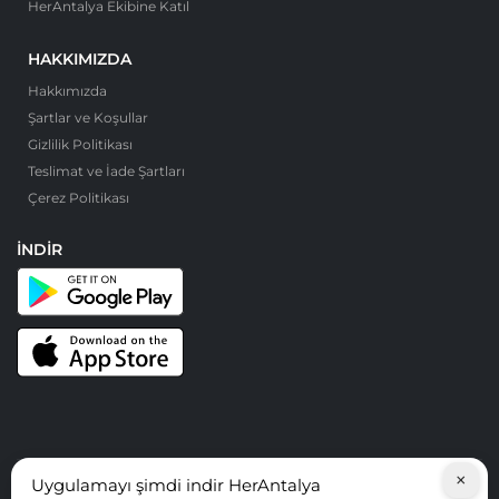
HerAntalya Ekibine Katıl
HAKKIMIZDA
Hakkımızda
Şartlar ve Koşullar
Gizlilik Politikası
Teslimat ve İade Şartları
Çerez Politikası
İNDIR
×
Uygulamayı şimdi indir HerAntalya
© HerAntalya. 2026. Tüm Hakları Saklıdır