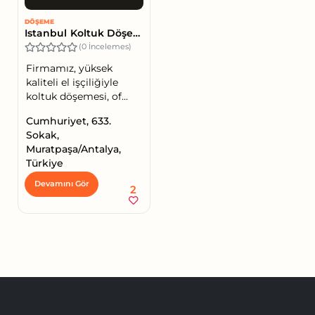
DÖŞEME
Istanbul Koltuk Döşeme
(0 İncelemes)
Firmamız, yüksek
kaliteli el işçiliğiyle
koltuk döşemesi, of...
Cumhuriyet, 633.
Sokak,
Muratpaşa/Antalya,
Türkiye
Devamını Gör
2