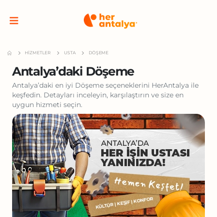
HIZMETLER
USTA
DÖŞEME
Antalya’daki Döşeme
Antalya’daki en iyi Döşeme seçeneklerini HerAntalya ile
keşfedin. Detayları inceleyin, karşılaştırın ve size en
uygun hizmeti seçin.