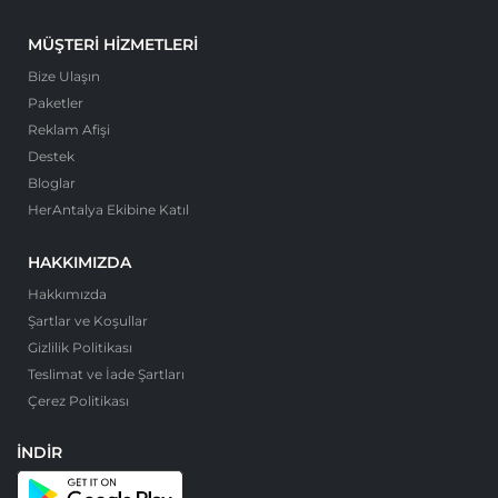
MÜŞTERI HIZMETLERI
Bize Ulaşın
Paketler
Reklam Afişi
Destek
Bloglar
HerAntalya Ekibine Katıl
HAKKIMIZDA
Hakkımızda
Şartlar ve Koşullar
Gizlilik Politikası
Teslimat ve İade Şartları
Çerez Politikası
İNDIR