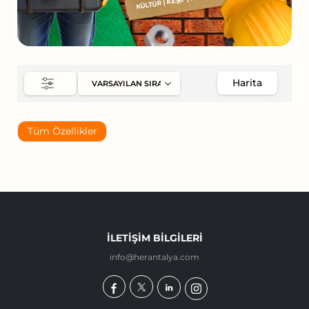
Harita
Tüm Özellikler
İLETIŞIM BILGILERI
info@herantalya.com