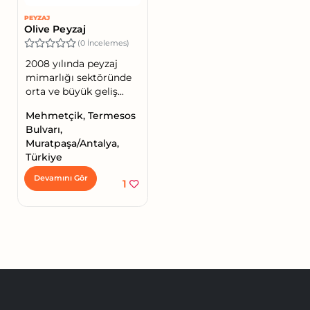
PEYZAJ
Olive Peyzaj
(0 İncelemes)
2008 yılında peyzaj
mimarlığı sektöründe
orta ve büyük geliş...
Mehmetçik, Termesos
Bulvarı,
Muratpaşa/Antalya,
Türkiye
Devamını Gör
1