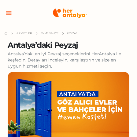
HIZMETLER
EV VE BAHÇE
PEYZAJ
Antalya’daki Peyzaj
Antalya’daki en iyi Peyzaj seçeneklerini HerAntalya ile
keşfedin. Detayları inceleyin, karşılaştırın ve size en
uygun hizmeti seçin.