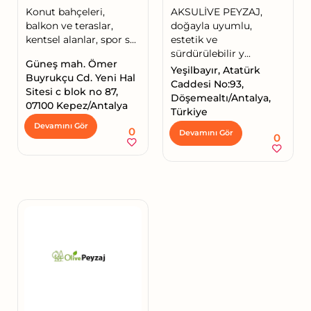
Konut bahçeleri,
AKSULİVE PEYZAJ,
balkon ve teraslar,
doğayla uyumlu,
kentsel alanlar, spor s...
estetik ve
sürdürülebilir y...
Güneş mah. Ömer
Yeşilbayır, Atatürk
Buyrukçu Cd. Yeni Hal
Caddesi No:93,
Sitesi c blok no 87,
Döşemealtı/Antalya,
07100 Kepez/Antalya
Türkiye
Devamını Gör
0
Devamını Gör
0