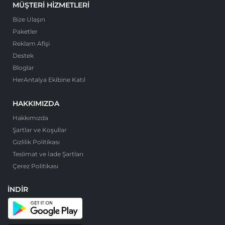
MÜŞTERI HIZMETLERI
Bize Ulaşın
Paketler
Reklam Afişi
Destek
Bloglar
HerAntalya Ekibine Katıl
HAKKIMIZDA
Hakkımızda
Şartlar ve Koşullar
Gizlilik Politikası
Teslimat ve İade Şartları
Çerez Politikası
İNDIR