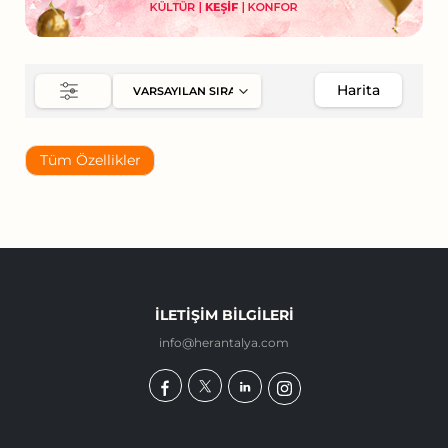
Harita
Tüm Özellikler
İLETIŞIM BILGILERI
info@herantalya.com