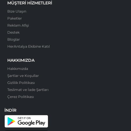
MÜŞTERI HIZMETLERI
Bize Ulaşın
Paketler
Reklam Afişi
Destek
Bloglar
HerAntalya Ekibine Katıl
HAKKIMIZDA
Hakkımızda
Şartlar ve Koşullar
Gizlilik Politikası
Teslimat ve İade Şartları
Çerez Politikası
İNDIR