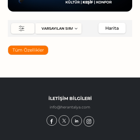
Harita
Tüm Özellikler
İLETIŞIM BILGILERI
info@herantalya.com