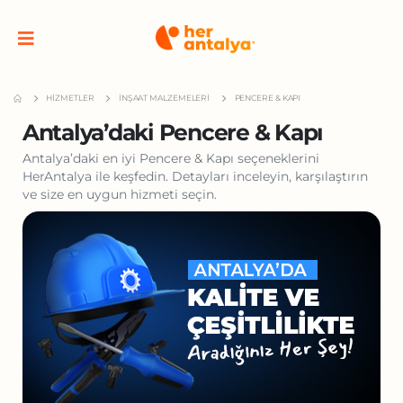
HIZMETLER
İNŞAAT MALZEMELERI
PENCERE & KAPI
Antalya’daki Pencere & Kapı
Antalya’daki en iyi Pencere & Kapı seçeneklerini
HerAntalya ile keşfedin. Detayları inceleyin, karşılaştırın
ve size en uygun hizmeti seçin.