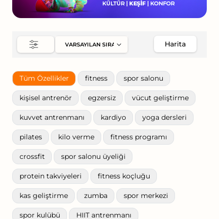
Harita
Tüm Özellikler
fitness
spor salonu
kişisel antrenör
egzersiz
vücut geliştirme
kuvvet antrenmanı
kardiyo
yoga dersleri
pilates
kilo verme
fitness programı
crossfit
spor salonu üyeliği
protein takviyeleri
fitness koçluğu
kas geliştirme
zumba
spor merkezi
spor kulübü
HIIT antrenmanı