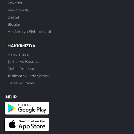
Paketler
Reklam Afişi
Destek
Bloglar
HerAntalya Ekibine Katıl
HAKKIMIZDA
Hakkımızda
Şartlar ve Koşullar
Gizlilik Politikası
Teslimat ve İade Şartları
Çerez Politikası
İNDIR