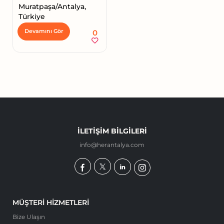
Muratpaşa/Antalya,
Türkiye
0
Devamını Gör
İLETIŞIM BILGILERI
info@herantalya.com
MÜŞTERI HIZMETLERI
Bize Ulaşın