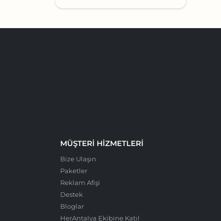
MÜŞTERI HIZMETLERI
Bize Ulaşın
Paketler
Reklam Afişi
Destek
Bloglar
HerAntalya Ekibine Katıl