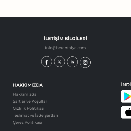
İLETIŞIM BILGILERI
info@herantalya.com
İND
HAKKIMIZDA
Hakkımızda
Şartlar ve Koşullar
Gizlilik Politikası
Teslimat ve İade Şartları
Çerez Politikası