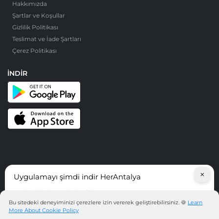
Hakkımızda
Şartlar ve Koşullar
Gizlilik Politikası
Teslimat ve İade Şartları
Çerez Politikası
İNDIR
×
Uygulamayı şimdi indir HerAntalya
© HerAntalya. 2026. Tüm Hakları Saklıdır
Antalya’daki hizmetleri keşfedin!
Bu sitedeki deneyiminizi çerezlere izin vererek geliştirebilirsiniz. 🍪
Learn
More About Cookie Policy
UYGULAMAYI ŞIMDI INDIR