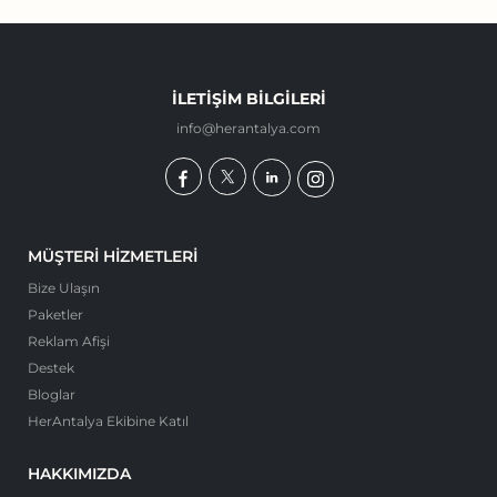
İLETIŞIM BILGILERI
info@herantalya.com
MÜŞTERI HIZMETLERI
Bize Ulaşın
Paketler
Reklam Afişi
Destek
Bloglar
HerAntalya Ekibine Katıl
HAKKIMIZDA