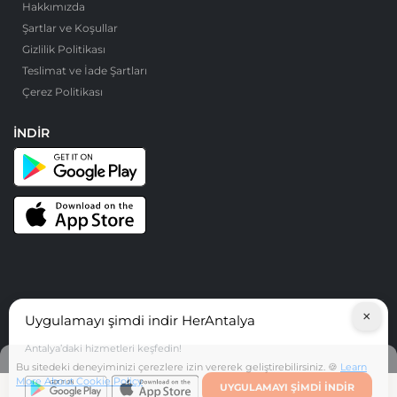
Hakkımızda
Şartlar ve Koşullar
Gizlilik Politikası
Teslimat ve İade Şartları
Çerez Politikası
İNDIR
×
Uygulamayı şimdi indir HerAntalya
© HerAntalya. 2026. Tüm Hakları Saklıdır
Antalya’daki hizmetleri keşfedin!
Bu sitedeki deneyiminizi çerezlere izin vererek geliştirebilirsiniz. 🍪
Learn
More About Cookie Policy
UYGULAMAYI ŞIMDI INDIR