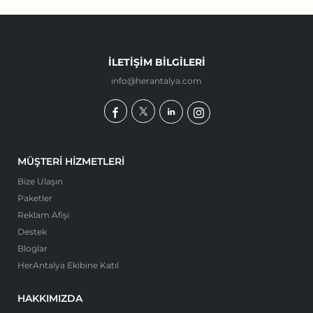
İLETIŞIM BILGILERI
info@herantalya.com
MÜŞTERI HIZMETLERI
Bize Ulaşın
Paketler
Reklam Afişi
Destek
Bloglar
HerAntalya Ekibine Katıl
HAKKIMIZDA