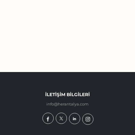
İLETIŞIM BILGILERI
info@herantalya.com