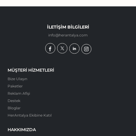
İLETIŞIM BILGILERI
info@herantalya.com
MÜŞTERI HIZMETLERI
Bize Ulaşın
Paketler
Reklam Afişi
Destek
Bloglar
HerAntalya Ekibine Katıl
HAKKIMIZDA