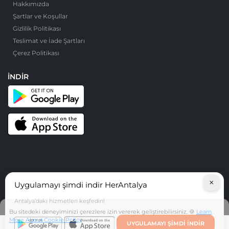
Hakkımızda
Şartlar ve Koşullar
Gizlilik Politikası
Teslimat ve İade Şartları
Çerez Politikası
İNDIR
×
Uygulamayı şimdi indir HerAntalya
© HerAntalya. 2026. Tüm Hakları Saklıdır
Antalya’daki hizmetleri keşfedin!
Bu sitedeki deneyiminizi çerezlere izin vererek geliştirebilirsiniz. 🍪
Learn
More About Cookie Policy
UYGULAMAYI ŞIMDI INDIR