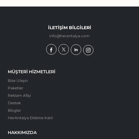
İLETIŞIM BILGILERI
info@herantalya.com
MÜŞTERI HIZMETLERI
Bize Ulaşın
Paketler
Reklam Afişi
Destek
Bloglar
HerAntalya Ekibine Katıl
HAKKIMIZDA