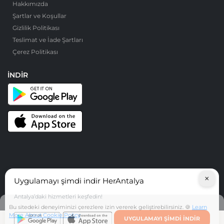
Hakkımızda
Şartlar ve Koşullar
Gizlilik Politikası
Teslimat ve İade Şartları
Çerez Politikası
İNDIR
×
Uygulamayı şimdi indir HerAntalya
© HerAntalya. 2026. Tüm Hakları Saklıdır
Antalya’daki hizmetleri keşfedin!
Bu sitedeki deneyiminizi çerezlere izin vererek geliştirebilirsiniz. 🍪
Learn
More About Cookie Policy
UYGULAMAYI ŞIMDI INDIR