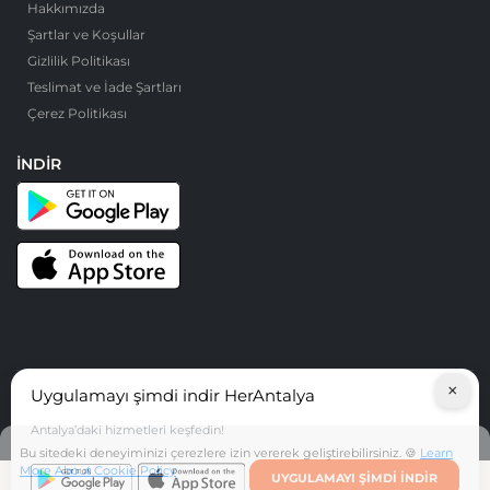
Hakkımızda
Şartlar ve Koşullar
Gizlilik Politikası
Teslimat ve İade Şartları
Çerez Politikası
İNDIR
×
Uygulamayı şimdi indir HerAntalya
© HerAntalya. 2026. Tüm Hakları Saklıdır
Antalya’daki hizmetleri keşfedin!
Bu sitedeki deneyiminizi çerezlere izin vererek geliştirebilirsiniz. 🍪
Learn
More About Cookie Policy
UYGULAMAYI ŞIMDI INDIR