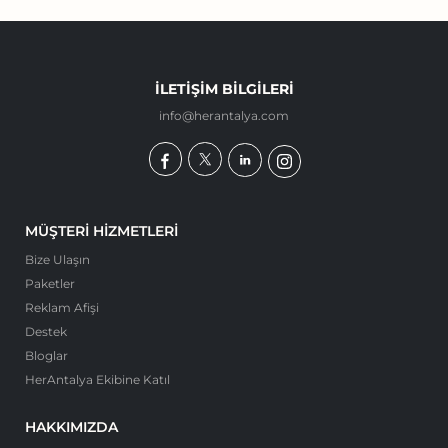
İLETIŞIM BILGILERI
info@herantalya.com
MÜŞTERI HIZMETLERI
Bize Ulaşın
Paketler
Reklam Afişi
Destek
Bloglar
HerAntalya Ekibine Katıl
HAKKIMIZDA