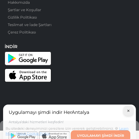
Hakkımızda
Şartlar ve Koşullar
Gizlilik Politikası
Teslimat ve İade Şartları
Çerez Politikası
İNDIR
×
Uygulamayı şimdi indir HerAntalya
© HerAntalya. 2026. Tüm Hakları Saklıdır
Antalya’daki hizmetleri keşfedin!
Bu sitedeki deneyiminizi çerezlere izin vererek geliştirebilirsiniz. 🍪
Learn
More About Cookie Policy
UYGULAMAYI ŞIMDI INDIR