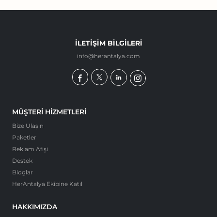
İLETIŞIM BILGILERI
info@herantalya.com
MÜŞTERI HIZMETLERI
Bize Ulaşın
Paketler
Reklam Afişi
Destek
Bloglar
HerAntalya Ekibine Katıl
HAKKIMIZDA