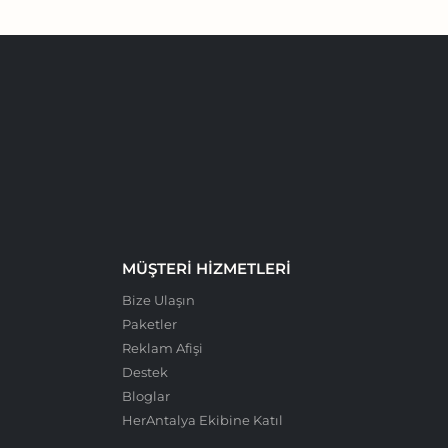
MÜŞTERI HIZMETLERI
Bize Ulaşın
Paketler
Reklam Afişi
Destek
Bloglar
HerAntalya Ekibine Katıl