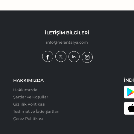
İLETIŞIM BILGILERI
info@herantalya.com
İND
HAKKIMIZDA
Hakkımızda
Şartlar ve Koşullar
Gizlilik Politikası
Teslimat ve İade Şartları
Çerez Politikası