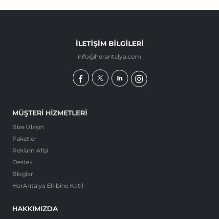
İLETIŞIM BILGILERI
info@herantalya.com
MÜŞTERI HIZMETLERI
Bize Ulaşın
Paketler
Reklam Afişi
Destek
Bloglar
HerAntalya Ekibine Katıl
HAKKIMIZDA