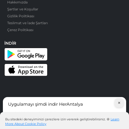
Hakkımızda
Şartlar ve Koşullar
Gizlilik Politikası
Teslimat ve İade Şartları
Çerez Politikası
İNDIR
×
Uygulamayı şimdi indir HerAntalya
© HerAntalya. 2026. Tüm Hakları Saklıdır
Antalya’daki hizmetleri keşfedin!
Bu sitedeki deneyiminizi çerezlere izin vererek geliştirebilirsiniz. 🍪
Learn
More About Cookie Policy
UYGULAMAYI ŞIMDI INDIR