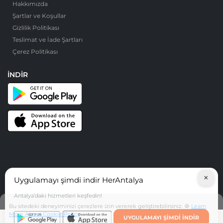
Hakkımızda
Şartlar ve Koşullar
Gizlilik Politikası
Teslimat ve İade Şartları
Çerez Politikası
İNDIR
×
Uygulamayı şimdi indir HerAntalya
© HerAntalya. 2026. Tüm Hakları Saklıdır
Antalya’daki hizmetleri keşfedin!
Bu sitedeki deneyiminizi çerezlere izin vererek geliştirebilirsiniz. 🍪
Learn
More About Cookie Policy
UYGULAMAYI ŞIMDI INDIR