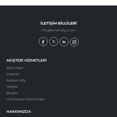
İLETIŞIM BILGILERI
info@herantalya.com
MÜŞTERI HIZMETLERI
Bize Ulaşın
Paketler
Reklam Afişi
Destek
Bloglar
HerAntalya Ekibine Katıl
HAKKIMIZDA