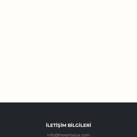
İLETIŞIM BILGILERI
info@herantalya.com