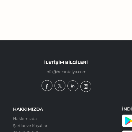
İLETIŞIM BILGILERI
info@herantalya.com
İND
HAKKIMIZDA
Hakkımızda
Şartlar ve Koşullar