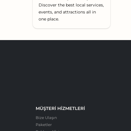
Discover the best local services,
events, and attractions all in
one place.
MÜŞTERI HIZMETLERI
Bize Ulaşın
Paketler