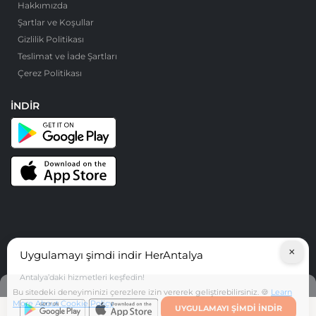
Hakkımızda
Şartlar ve Koşullar
Gizlilik Politikası
Teslimat ve İade Şartları
Çerez Politikası
İNDIR
×
Uygulamayı şimdi indir HerAntalya
© HerAntalya. 2026. Tüm Hakları Saklıdır
Antalya’daki hizmetleri keşfedin!
Bu sitedeki deneyiminizi çerezlere izin vererek geliştirebilirsiniz. 🍪
Learn
More About Cookie Policy
UYGULAMAYI ŞIMDI INDIR