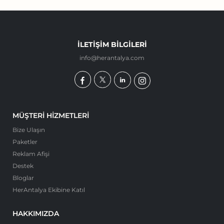
İLETIŞIM BILGILERI
info@herantalya.com
MÜŞTERI HIZMETLERI
Bize Ulaşın
Paketler
Reklam Afişi
Destek
Bloglar
HerAntalya Ekibine Katıl
HAKKIMIZDA