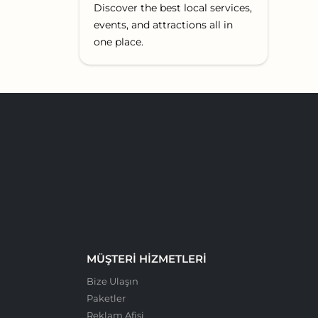
Discover the best local services,
events, and attractions all in
one place.
MÜŞTERI HIZMETLERI
Bize Ulaşın
Paketler
Reklam Afişi