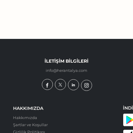
İLETIŞIM BILGILERI
info@herantalya.com
İND
HAKKIMIZDA
Hakkımızda
Şartlar ve Koşullar
Gizlilik Politikası