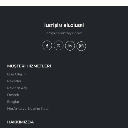
İLETIŞIM BILGILERI
info@herantalya.com
MÜŞTERI HIZMETLERI
Bize Ulaşın
Paketler
Reklam Afişi
Destek
Bloglar
HerAntalya Ekibine Katıl
HAKKIMIZDA