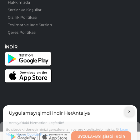
Hakkımızda
Şartlar ve Koşullar
Gizlilik Politikası
Teslimat ve İade Şartları
Çerez Politikası
İNDIR
×
Uygulamayı şimdi indir HerAntalya
© HerAntalya. 2026. Tüm Hakları Saklıdır
Antalya’daki hizmetleri keşfedin!
Bu sitedeki deneyiminizi çerezlere izin vererek geliştirebilirsiniz. 🍪
Learn
More About Cookie Policy
UYGULAMAYI ŞIMDI INDIR