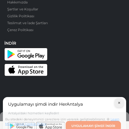
Hakkımızda
Şartlar ve Koşullar
Gizlilik Politikası
Teslimat ve İade Şartları
Çerez Politikası
İNDIR
×
Uygulamayı şimdi indir HerAntalya
© HerAntalya. 2026. Tüm Hakları Saklıdır
Antalya’daki hizmetleri keşfedin!
Bu sitedeki deneyiminizi çerezlere izin vererek geliştirebilirsiniz. 🍪
Learn
More About Cookie Policy
UYGULAMAYI ŞIMDI INDIR