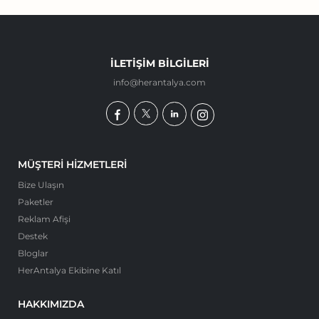
İLETIŞIM BILGILERI
info@herantalya.com
MÜŞTERI HIZMETLERI
Bize Ulaşın
Paketler
Reklam Afişi
Destek
Bloglar
HerAntalya Ekibine Katıl
HAKKIMIZDA