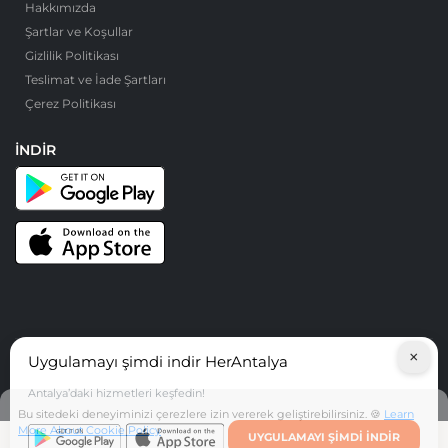
Hakkımızda
Şartlar ve Koşullar
Gizlilik Politikası
Teslimat ve İade Şartları
Çerez Politikası
İNDIR
×
Uygulamayı şimdi indir HerAntalya
© HerAntalya. 2026. Tüm Hakları Saklıdır
Antalya’daki hizmetleri keşfedin!
Bu sitedeki deneyiminizi çerezlere izin vererek geliştirebilirsiniz. 🍪
Learn
More About Cookie Policy
UYGULAMAYI ŞIMDI INDIR