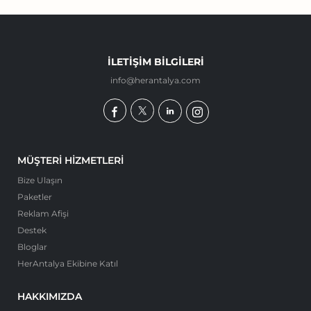
İLETIŞIM BILGILERI
info@herantalya.com
MÜŞTERI HIZMETLERI
Bize Ulaşın
Paketler
Reklam Afişi
Destek
Bloglar
HerAntalya Ekibine Katıl
HAKKIMIZDA