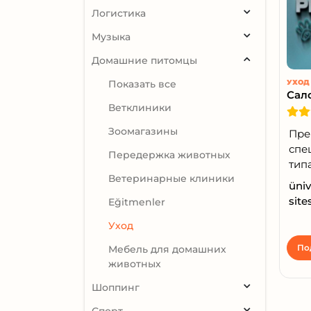
Логистика
Музыка
Домашние питомцы
Показать все
УХОД
Ветклиники
Зоомагазины
Пре
спе
Передержка животных
типа
Ветеринарные клиники
üniv
site
Eğitmenler
Уход
По
Мебель для домашних
животных
Шоппинг
Спорт