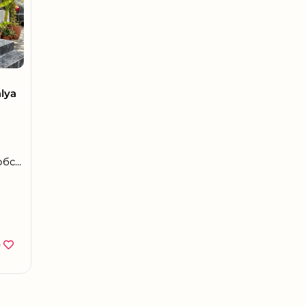
alya
с...
0