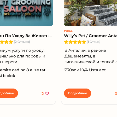
УХОД
Салон По Уходу За Животными
Willy’s Pet / Groomer Ant
(2 Отзывs)
(1 Отзыв)
миум услуги по уходу,
В Анталии, в районе
циально для породы и
Дёшемеалты, в
 шерсти...
гигиенической и теплой об
ersite cad no:8 alize tatil
730sok 10/A Usta apt
si b blok
дробнее
2
Подробнее