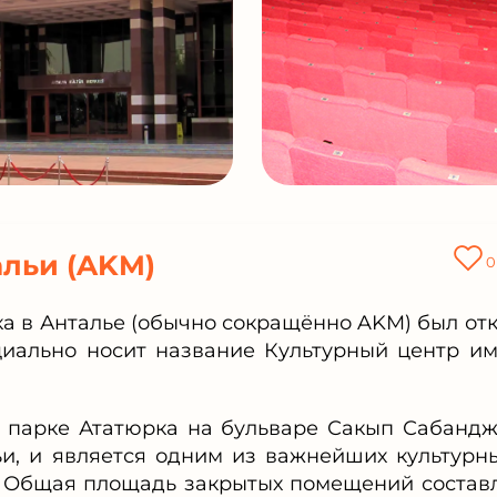
альи (AKM)
0
а в Анталье (обычно сокращённо AKM) был от
ициально носит название Культурный центр и
 парке Ататюрка на бульваре Сакып Сабандж
ьи, и является одним из важнейших культурн
. Общая площадь закрытых помещений состав