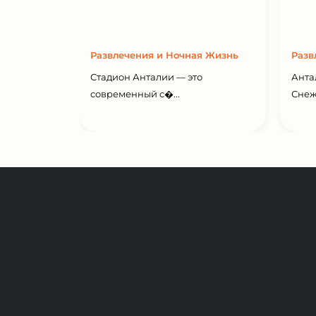
Развлечения и Ночная Жизнь
Разв
Стадион Анталии — это
Анта
современный с�...
Снеж