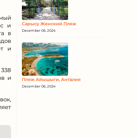
амый
Сарысу Женский Пляж
ос и
December 06, 2024
та в
идов
ет и
 338
ов и
Пляж Айышыги, Анталия
December 06, 2024
вок,
ляет