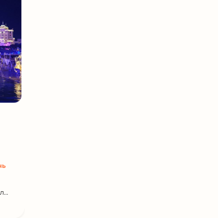
нь
...