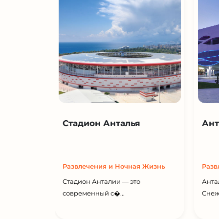
Стадион Анталья
Ант
Развлечения и Ночная Жизнь
Разв
Стадион Анталии — это
Анта
современный с�...
Снеж