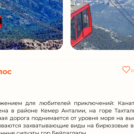
пос
0
жением для любителей приключений: Кана
на в районе Кемер Анталии, на горе Тахтал
ная дорога поднимается от уровня моря на вы
крываются захватывающие виды на бирюзовые 
нные силуэты гор Бейдаглары.