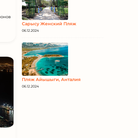
йонов
Сарысу Женский Пляж
06.12.2024
Пляж Айышыги, Анталия
06.12.2024