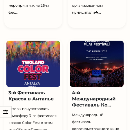
мероприятиях на 26-м
организованном
фес...
муниципали�...
3-й Фестиваль
4-й
Красок в Анталье
Международный
Фестиваль Ко...
Готовы почувствовать
Международный
атмосферу 3-го фестиваля
фестиваль
красок Color Fest в этом
короткометражного кино
году?&nbsp;Присоед...