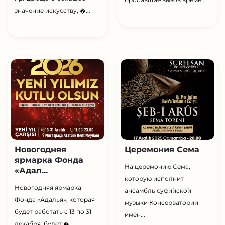
значение искусству, �...
Новогодняя
Церемония Сема
ярмарка Фонда
На церемонию Сема,
«Адал...
которую исполнит
Новогодняя ярмарка
ансамбль суфийской
Фонда «Адалья», которая
музыки Консерватории
будет работать с 13 по 31
имен...
декабря, будет �...