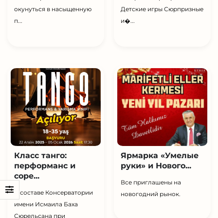
окунуться в насыщенную
Детские игры Сюрпризные
п...
и�...
Класс танго:
Ярмарка «Умелые
перформанс и
руки» и Нового...
соре...
Все приглашены на
В составе Консерватории
новогодний рынок.
имени Исмаила Баха
Сюрельсана при