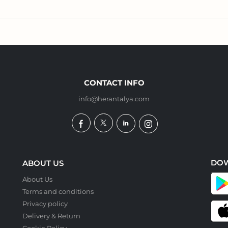
CONTACT INFO
info@herantalya.com
DO
ABOUT US
About Us
Terms and conditions
Privacy policy
Delivery & Return