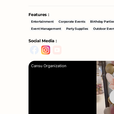
Features :
Entertainment
Corporate Events
Birthday Partie
Event Management
Party Supplies
Outdoor Even
Social Media :
Cansu Organization