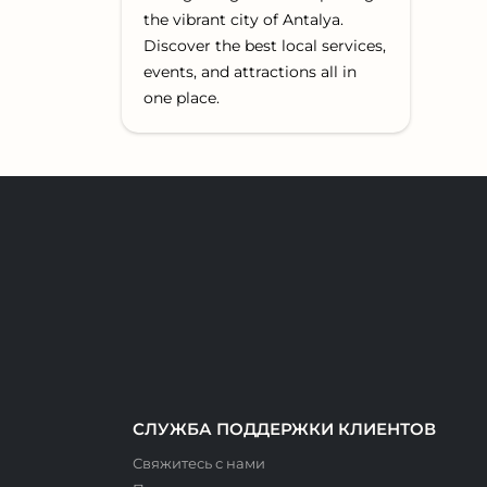
the vibrant city of Antalya.
Discover the best local services,
events, and attractions all in
one place.
СЛУЖБА ПОДДЕРЖКИ КЛИЕНТОВ
Свяжитесь с нами