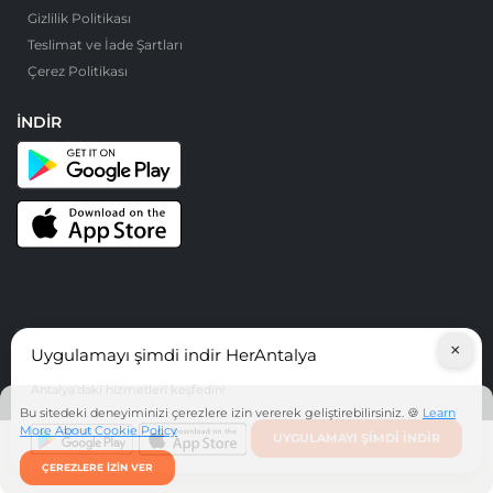
Gizlilik Politikası
Teslimat ve İade Şartları
Çerez Politikası
İNDIR
×
Uygulamayı şimdi indir HerAntalya
© HerAntalya. 2026. Tüm Hakları Saklıdır
Antalya’daki hizmetleri keşfedin!
Bu sitedeki deneyiminizi çerezlere izin vererek geliştirebilirsiniz. 🍪
Learn
More About Cookie Policy
UYGULAMAYI ŞIMDI INDIR
ÇEREZLERE IZIN VER