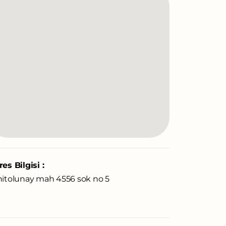
es Bilgisi :
nitolunay mah 4556 sok no 5