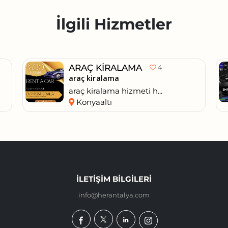
İlgili Hizmetler
ARAÇ KIRALAMA
4
araç kiralama
araç kiralama hizmeti h...
Konyaaltı
İLETIŞIM BILGILERI
info@herantalya.com