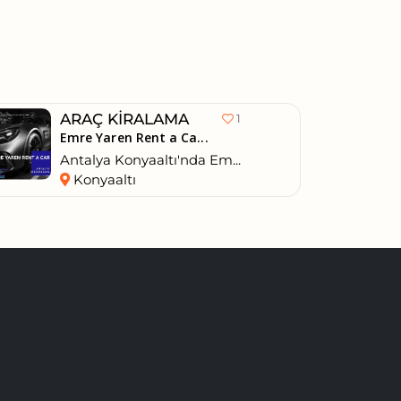
ARAÇ KIRALAMA
1
Emre Yaren Rent a Ca...
Antalya Konyaaltı'nda Em...
Konyaaltı