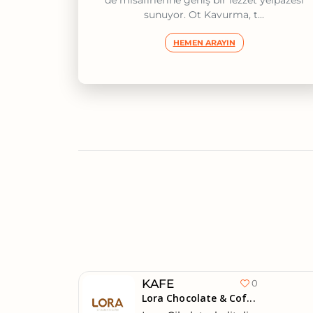
de misafirlerine geniş bir lezzet yelpazesi
sunuyor. Ot Kavurma, t...
HEMEN ARAYIN
KAFE
0
Lora Chocolate & Cof...