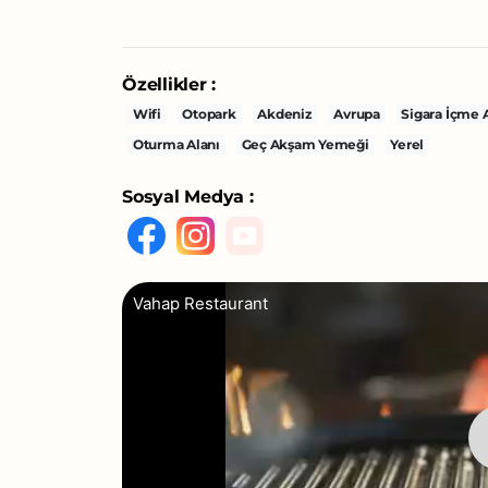
Özellikler :
Wifi
Otopark
Akdeniz
Avrupa
Sigara İçme 
Oturma Alanı
Geç Akşam Yemeği
Yerel
Sosyal Medya :
Vahap Restaurant