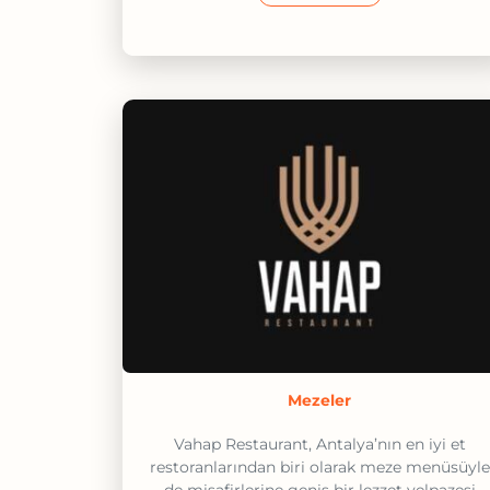
Mezeler
Vahap Restaurant, Antalya’nın en iyi et
restoranlarından biri olarak meze menüsüyle