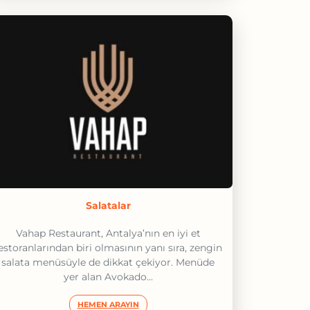
Salatalar
Vahap Restaurant, Antalya’nın en iyi et
estoranlarından biri olmasının yanı sıra, zengin
salata menüsüyle de dikkat çekiyor. Menüde
yer alan Avokado...
HEMEN ARAYIN