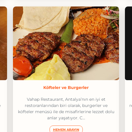
Köfteler ve Burgerler
Vahap Restaurant, Antalya’nın en iyi et
e
restoranlarından biri olarak, burgerler ve
r
köfteler menüsü ile de misafirlerine lezzet dolu
anlar yaşatıyor. C...
HEMEN ARAYIN