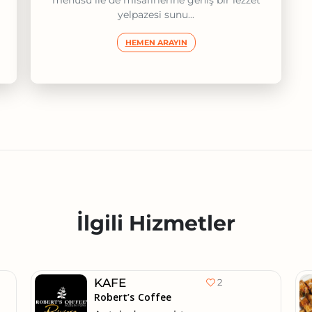
menüsü ile de misafirlerine geniş bir lezzet
yelpazesi sunu...
HEMEN ARAYIN
İlgili Hizmetler
KAFE
2
Robert’s Coffee