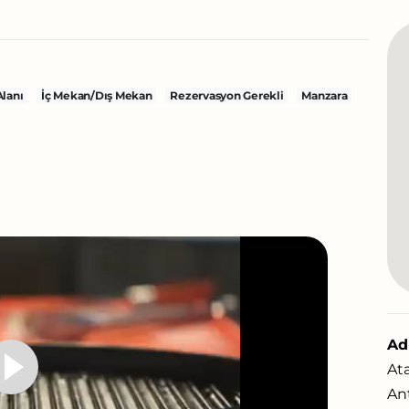
Alanı
İç Mekan/Dış Mekan
Rezervasyon Gerekli
Manzara
Adr
At
Ant