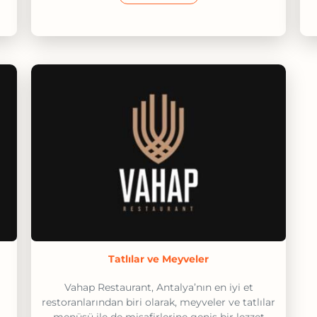
Tatlılar ve Meyveler
Vahap Restaurant, Antalya’nın en iyi et
restoranlarından biri olarak, meyveler ve tatlılar