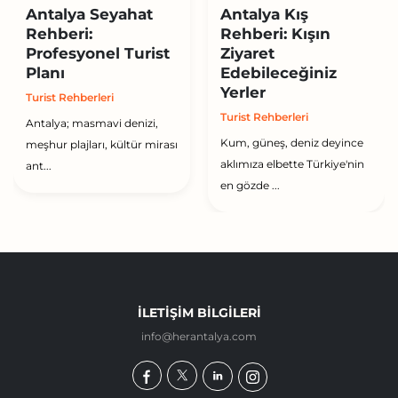
Antalya Seyahat
Antalya Kış
Rehberi:
Rehberi: Kışın
Profesyonel Turist
Ziyaret
Planı
Edebileceğiniz
Yerler
Turist Rehberleri
Turist Rehberleri
Antalya; masmavi denizi,
Kum, güneş, deniz deyince
meşhur plajları, kültür mirası
aklımıza elbette Türkiye'nin
ant...
en gözde ...
İLETIŞIM BILGILERI
info@herantalya.com