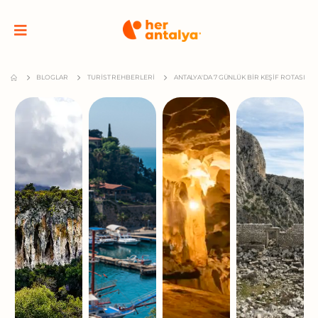
BLOGLAR
TURIST REHBERLERI
ANTALYA'DA 7 GÜNLÜK BIR KEŞIF ROTASI